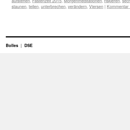
aufstehen
,
Fastenzeit 2015
,
Morgenmeditationen
,
riskieren
,
sec
staunen
,
teilen
,
unterbrechen
,
verändern
,
Viersen
|
Kommentar h
Bolles
DSE