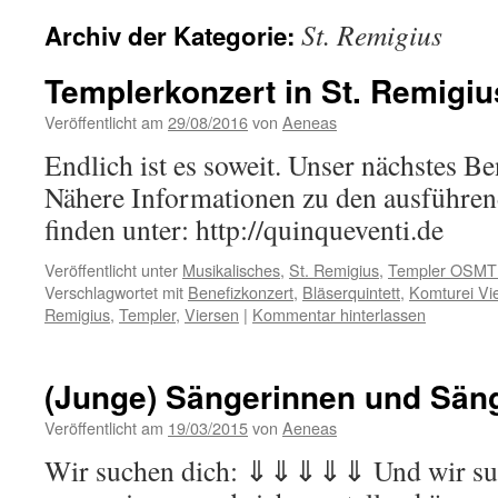
St. Remigius
Archiv der Kategorie:
Templerkonzert in St. Remigiu
Veröffentlicht am
29/08/2016
von
Aeneas
Endlich ist es soweit. Unser nächstes Be
Nähere Informationen zu den ausführen
finden unter: http://quinqueventi.de
Veröffentlicht unter
Musikalisches
,
St. Remigius
,
Templer OSM
Verschlagwortet mit
Benefizkonzert
,
Bläserquintett
,
Komturei Vi
Remigius
,
Templer
,
Viersen
|
Kommentar hinterlassen
(Junge) Sängerinnen und Sän
Veröffentlicht am
19/03/2015
von
Aeneas
Wir suchen dich: ⇓⇓⇓⇓⇓ Und wir suc