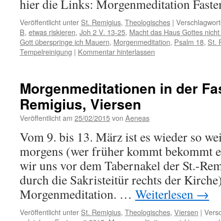
hier die Links: Morgenmeditation Fast
Veröffentlicht unter
St. Remigius
,
Theologisches
|
Verschlagwort
B
,
etwas riskieren
,
Joh 2 V. 13-25
,
Macht das Haus Gottes nicht 
Gott überspringe ich Mauern
,
Morgenmeditation
,
Psalm 18
,
St. 
Tempelreinigung
|
Kommentar hinterlassen
Morgenmeditationen in der Fas
Remigius, Viersen
Veröffentlicht am
25/02/2015
von
Aeneas
Vom 9. bis 13. März ist es wieder so we
morgens (wer früher kommt bekommt ein
wir uns vor dem Tabernakel der St.-Re
durch die Sakristeitür rechts der Kirche
Morgenmeditation. …
Weiterlesen
→
Veröffentlicht unter
St. Remigius
,
Theologisches
,
Viersen
|
Versc